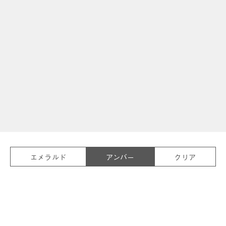
01
02
03
04
05
エメラルド
アンバー
クリア
セル
CELL