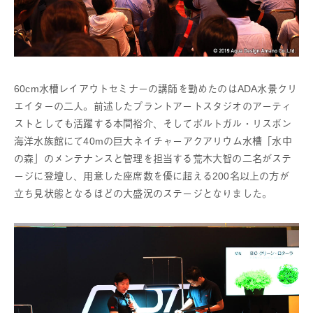
60cm水槽レイアウトセミナーの講師を勤めたのはADA水景クリ
エイターの二人。前述したプラントアートスタジオのアーティ
ストとしても活躍する本間裕介、そしてポルトガル・リスボン
海洋水族館にて40mの巨大ネイチャーアクアリウム水槽「水中
の森」のメンテナンスと管理を担当する荒木大智の二名がステ
ージに登壇し、用意した座席数を優に超える200名以上の方が
立ち見状態となるほどの大盛況のステージとなりました。