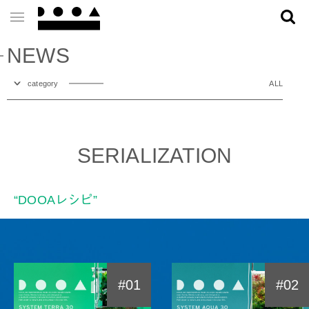
NEWS
category
ALL
SERIALIZATION
“DOOAレシピ”
#01
#02