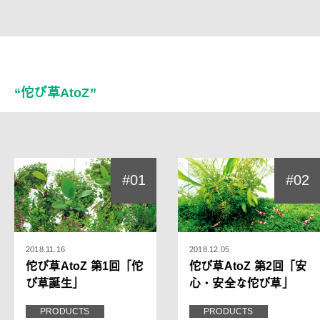
“佗び草AtoZ”
#01
#02
2018.11.16
2018.12.05
佗び草AtoZ 第1回「佗
佗び草AtoZ 第2回「安
び草誕生」
心・安全な佗び草」
PRODUCTS
PRODUCTS