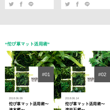
“佗び草マット活用術”
#01
#02
2018.06.09
2018.06.14
佗び草マット活用術〜
佗び草マット活用術〜
流木編〜
溶岩石編〜