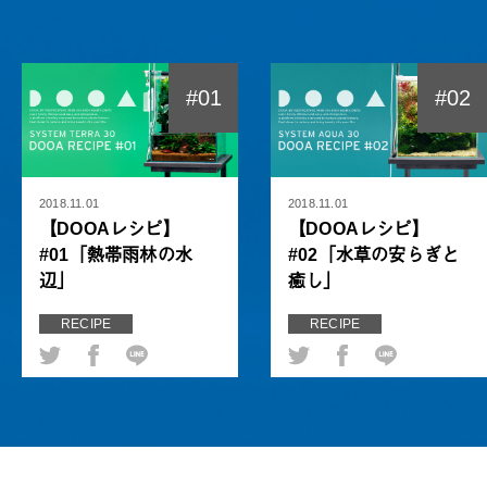
#01
#02
2018.11.01
2018.11.01
【DOOAレシピ】
【DOOAレシピ】
#01「熱帯雨林の水
#02「水草の安らぎと
辺」
癒し」
RECIPE
RECIPE