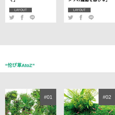
LAYOUT
LAYOUT
“佗び草AtoZ”
#01
#02