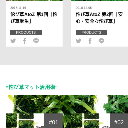
2018.11.16
2018.12.05
佗び草AtoZ 第1回「佗
佗び草AtoZ 第2回「安
び草誕生」
心・安全な佗び草」
PRODUCTS
PRODUCTS
“佗び草マット活用術”
#01
#02